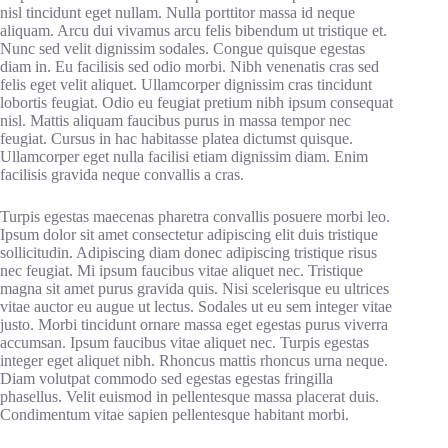
nisl tincidunt eget nullam. Nulla porttitor massa id neque
aliquam. Arcu dui vivamus arcu felis bibendum ut tristique et.
Nunc sed velit dignissim sodales. Congue quisque egestas
diam in. Eu facilisis sed odio morbi. Nibh venenatis cras sed
felis eget velit aliquet. Ullamcorper dignissim cras tincidunt
lobortis feugiat. Odio eu feugiat pretium nibh ipsum consequat
nisl. Mattis aliquam faucibus purus in massa tempor nec
feugiat. Cursus in hac habitasse platea dictumst quisque.
Ullamcorper eget nulla facilisi etiam dignissim diam. Enim
facilisis gravida neque convallis a cras.
Turpis egestas maecenas pharetra convallis posuere morbi leo.
Ipsum dolor sit amet consectetur adipiscing elit duis tristique
sollicitudin. Adipiscing diam donec adipiscing tristique risus
nec feugiat. Mi ipsum faucibus vitae aliquet nec. Tristique
magna sit amet purus gravida quis. Nisi scelerisque eu ultrices
vitae auctor eu augue ut lectus. Sodales ut eu sem integer vitae
justo. Morbi tincidunt ornare massa eget egestas purus viverra
accumsan. Ipsum faucibus vitae aliquet nec. Turpis egestas
integer eget aliquet nibh. Rhoncus mattis rhoncus urna neque.
Diam volutpat commodo sed egestas egestas fringilla
phasellus. Velit euismod in pellentesque massa placerat duis.
Condimentum vitae sapien pellentesque habitant morbi.