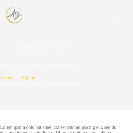
Passer
au
contenu
15 septembre 2021
Explore
Donec Massa Sapien Faucibus Etmolestie
Accueil
Explore
Donec Massa Sapien Faucibus Etmolestie
Lorem ipsum dolor sit amet, consectetur adipiscing elit, sed do
eiusmod tempor incididunt ut labore et dolore magna aliqua.